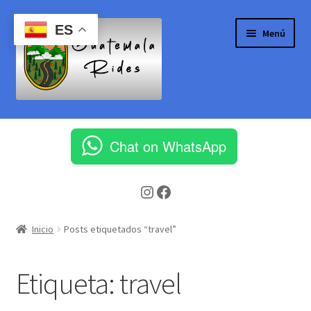
Ir
Ir
ES
Menú
a
al
la
contenido
navegación
Inicio
Chat on WhatsApp
Aeropuerto Internacional la Aurora
Instagram
Facebook
Blog
Cart
Inicio
Posts etiquetados “travel”
Checkout
Etiqueta:
travel
Client Portal