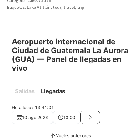
Categoría:
Lake Atitlán
Etiquetas:
Lake Atitlán
,
tour
,
travel
,
trip