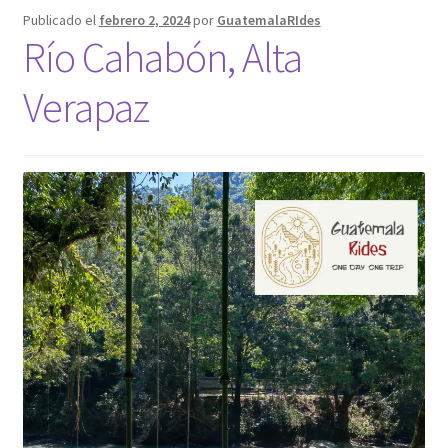
Publicado el
febrero 2, 2024
por
GuatemalaRIdes
Formulario
Río Cahabón, Alta
Verapaz
My account