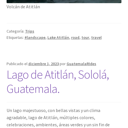
Volcán de Atitlán
Categoría:
Trips
Etiquetas:
#landscape
,
Lake Atitlán
,
road
,
tour
,
travel
Publicado el
diciembre 1, 2023
por
GuatemalaRIdes
Lago de Atitlán, Sololá,
Guatemala.
Un lago majestuoso, con bellas vistas y un clima
agradable, lago de Atitlán, múltiples colores,
celebraciones, ambientes, áreas verdes y un sin fin de