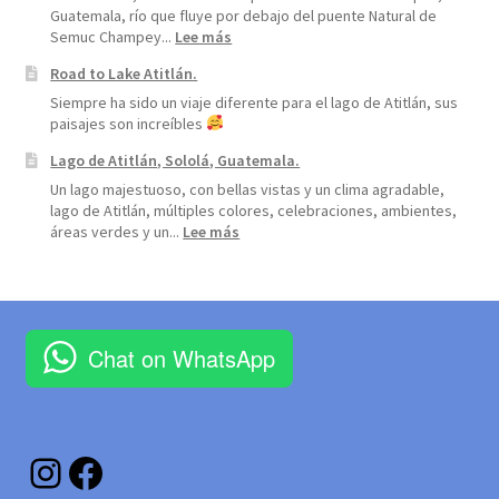
Guatemala, río que fluye por debajo del puente Natural de
:
Semuc Champey...
Lee más
Río
Road to Lake Atitlán.
Cahabón,
Alta
Siempre ha sido un viaje diferente para el lago de Atitlán, sus
Verapaz
paisajes son increíbles
Lago de Atitlán, Sololá, Guatemala.
Un lago majestuoso, con bellas vistas y un clima agradable,
lago de Atitlán, múltiples colores, celebraciones, ambientes,
:
áreas verdes y un...
Lee más
Lago
de
Atitlán,
Sololá,
Guatemala.
Chat on WhatsApp
Instagram
Facebook