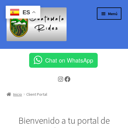
Ir
Ir
ES
Menú
a
al
la
contenido
navegación
Inicio
Chat on WhatsApp
Aeropuerto Internacional la Aurora
Instagram
Facebook
Blog
Cart
Inicio
Client Portal
Checkout
Bienvenido a tu portal de
Client Portal