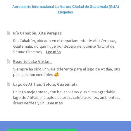
Aeropuerto Internacional La Aurora Ciudad de Guatemala (GUA)
Llegadas
Río Cahabón, Alta Verapaz
Río Cahabón, ubicado en el departamento de Alta Verapaz,
Guatemala, río que fluye por debajo del puente Natural de
:
Semuc Champey...
Lee más
Río
Road to Lake Atitlán.
Cahabón,
Alta
Siempre ha sido un viaje diferente para el lago de Atitlán, sus
Verapaz
paisajes son increíbles
Lago de Atitlán, Sololá, Guatemala.
Un lago majestuoso, con bellas vistas y un clima agradable,
lago de Atitlán, múltiples colores, celebraciones, ambientes,
:
áreas verdes y un...
Lee más
Lago
de
Atitlán,
Sololá,
Guatemala.