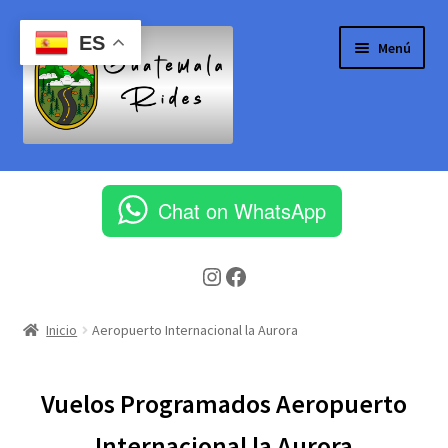
Ir
Ir
ES
Menú
a
al
la
contenido
navegación
Inicio
Chat on WhatsApp
Aeropuerto Internacional la Aurora
Instagram
Facebook
Blog
Cart
Inicio
Aeropuerto Internacional la Aurora
Checkout
Vuelos Programados Aeropuerto
Client Portal
Internacional la Aurora