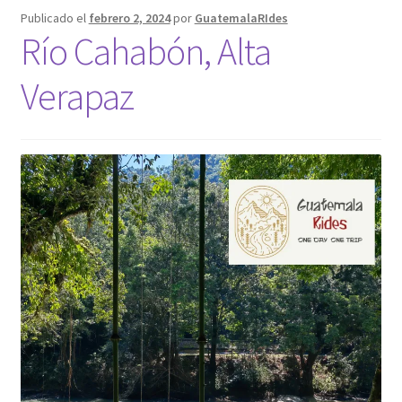
Publicado el
febrero 2, 2024
por
GuatemalaRIdes
Formulario
Río Cahabón, Alta
Verapaz
My account