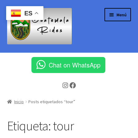
Ir
Ir
ES
Menú
a
al
la
contenido
navegación
Inicio
Chat on WhatsApp
Aeropuerto Internacional la Aurora
Instagram
Facebook
Blog
Cart
Inicio
Posts etiquetados “tour”
Checkout
Etiqueta:
tour
Client Portal