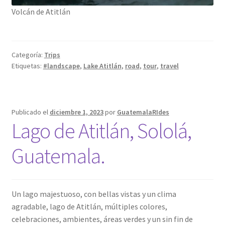
Volcán de Atitlán
Categoría:
Trips
Etiquetas:
#landscape
,
Lake Atitlán
,
road
,
tour
,
travel
Publicado el
diciembre 1, 2023
por
GuatemalaRIdes
Lago de Atitlán, Sololá,
Guatemala.
Un lago majestuoso, con bellas vistas y un clima
agradable, lago de Atitlán, múltiples colores,
celebraciones, ambientes, áreas verdes y un sin fin de