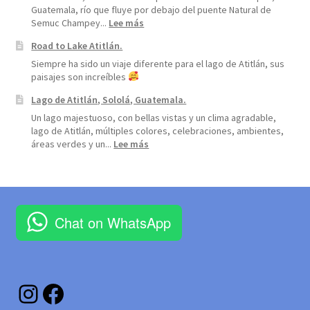
Guatemala, río que fluye por debajo del puente Natural de
:
Semuc Champey...
Lee más
Río
Road to Lake Atitlán.
Cahabón,
Alta
Siempre ha sido un viaje diferente para el lago de Atitlán, sus
Verapaz
paisajes son increíbles
Lago de Atitlán, Sololá, Guatemala.
Un lago majestuoso, con bellas vistas y un clima agradable,
lago de Atitlán, múltiples colores, celebraciones, ambientes,
:
áreas verdes y un...
Lee más
Lago
de
Atitlán,
Sololá,
Guatemala.
Chat on WhatsApp
Instagram
Facebook