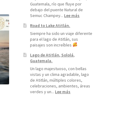
Guatemala, río que fluye por
debajo del puente Natural de
:
Semuc Champey...
Lee más
Río
Road to Lake Atitlán.
Cahabón,
Alta
Siempre ha sido un viaje diferente
Verapaz
para el lago de Atitlán, sus
paisajes son increíbles
Lago de Atitlán, Sololá,
Guatemala.
Un lago majestuoso, con bellas
vistas y un clima agradable, lago
de Atitlán, múltiples colores,
celebraciones, ambientes, áreas
:
verdes y un...
Lee más
Lago
de
Atitlán,
Sololá,
Guatemala.