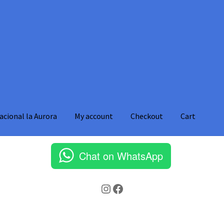
acional la Aurora
My account
Checkout
Cart
g
Cart
Checkout
Client Portal
Formulario
My account
Chat on WhatsApp
Instagram
Facebook