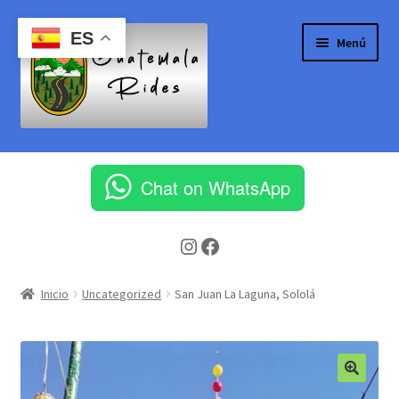
Ir
Ir
ES
Menú
a
al
la
contenido
navegación
Inicio
Chat on WhatsApp
Aeropuerto Internacional la Aurora
Instagram
Facebook
Blog
Cart
Inicio
Uncategorized
San Juan La Laguna, Sololá
Checkout
Client Portal