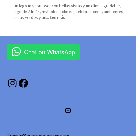
Un lago majestuoso, con bellas vistas y un clima agradable,
lago de Atitlán, múltiples colores, celebraciones, ambientes,
:
áreas verdes y un...
Lee más
Lago
de
Atitlán,
Sololá,
Guatemala.
Chat on WhatsApp
Instagram
Facebook
Correo electrónico
Travels@guatemalarides.com